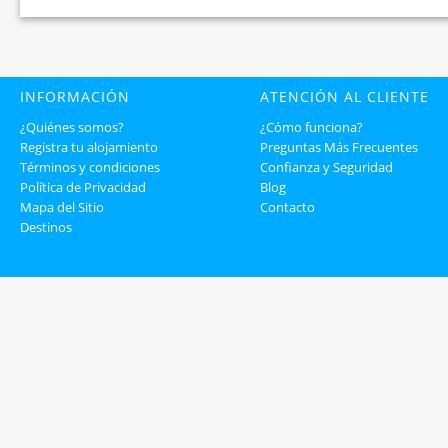
INFORMACIÓN
ATENCIÓN AL CLIENTE
¿Quiénes somos?
¿Cómo funciona?
Registra tu alojamiento
Preguntas Más Frecuentes
Términos y condiciones
Confianza y Seguridad
Política de Privacidad
Blog
Mapa del Sitio
Contacto
Destinos