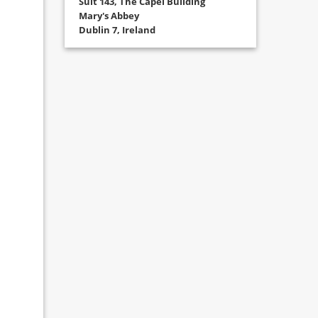
Suit 143, The Capel Building
Mary's Abbey
Dublin 7, Ireland