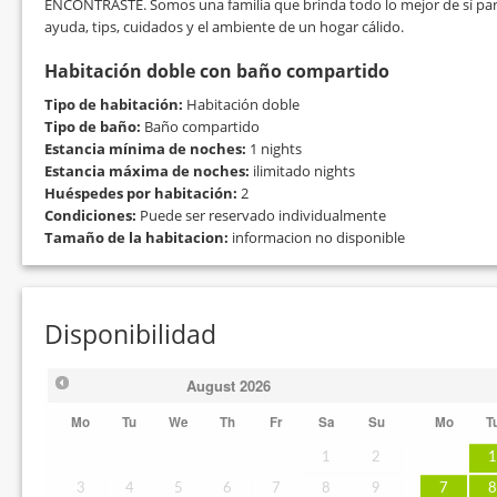
ENCONTRASTE. Somos una familia que brinda todo lo mejor de sí par
ayuda, tips, cuidados y el ambiente de un hogar cálido.
Habitación doble con baño compartido
Tipo de habitación:
Habitación doble
Tipo de baño:
Baño compartido
Estancia mínima de noches:
1 nights
Estancia máxima de noches:
ilimitado nights
Huéspedes por habitación:
2
Condiciones:
Puede ser reservado individualmente
Tamaño de la habitacion:
informacion no disponible
Disponibilidad
August
2026
Mo
Tu
We
Th
Fr
Sa
Su
Mo
T
1
2
3
4
5
6
7
8
9
7