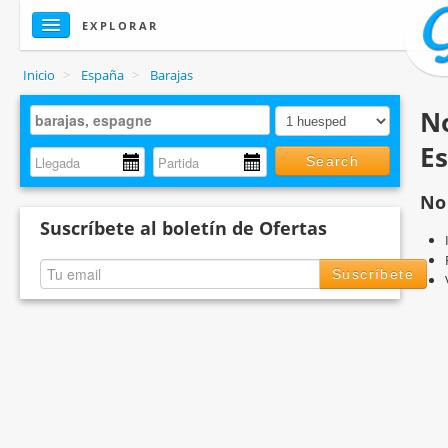
EXPLORAR
Inicio
>
España
>
Barajas
No
E
Search
No
Suscríbete al boletín de Ofertas
Suscríbete