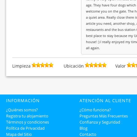
age. They have four dogs which
welcome you on the gate. The ho
a quiet area. Really close there 
article you need, another shop,
restaurants and the bus station 
best place to stay because my U
house! :) I really enjoyed my ti
all again.
Limpieza
Ubicación
Valor
INFORMACIÓN
ATENCIÓN AL CLIENTE
¿Quiénes somos?
¿Cómo funciona?
Registra tu alojamiento
Preguntas Más Frecuentes
Términos y condiciones
Confianza y Seguridad
Política de Privacidad
Blog
Mapa del Sitio
Contacto