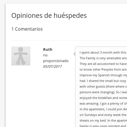
Opiniones de huéspedes
1 Comentarios
Ruth
I spent about 3 month with this
no
The Family is very amenable and 
proporcionado
They are all accustomed to have 
05/07/2017
to know other Peoples from arou
improve my Spanish through my s
had. I shared the small but coz
with other guests (there where s
persons were changing). So I was 
enjoyed the breakfast and some
was amazing. I got a plenty of c
in the apartment, I could join A
on Sundays and every week the 
sheets on my bed. In the apart
family is very open minded and lo