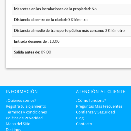
Mascotas en las instalaciones de la propiedad:
No
Distancia al centro de la ciudad:
0 Kilómetro
Distancia al medio de transporte público más cercano:
0 Kilómetro
Entrada después de :
10:00
Salida antes de:
09:00
INFORMACIÓN
ATENCIÓN AL CLIENTE
¿Quiénes somos?
¿Cómo funciona?
Registra tu alojamiento
Preguntas Más Frecuentes
Términos y condiciones
Confianza y Seguridad
Política de Privacidad
Blog
Mapa del Sitio
Contacto
Destinos