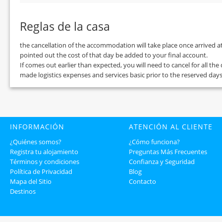
Reglas de la casa
the cancellation of the accommodation will take place once arrived at 
pointed out the cost of that day be added to your final account.
If comes out earlier than expected, you will need to cancel for all th
made logistics expenses and services basic prior to the reserved days
INFORMACIÓN
ATENCIÓN AL CLIENTE
¿Quiénes somos?
¿Cómo funciona?
Registra tu alojamiento
Preguntas Más Frecuentes
Términos y condiciones
Confianza y Seguridad
Política de Privacidad
Blog
Mapa del Sitio
Contacto
Destinos