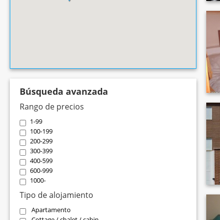
Búsqueda avanzada
Rango de precios
1-99
100-199
200-299
300-399
400-599
600-999
1000-
Tipo de alojamiento
Apartamento
Cottage / chalet / cabin