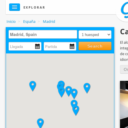
EXPLORAR
Inicio
>
España
>
Madrid
Ca
El a
Search
inte
de c
idio
O