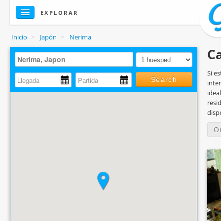
EXPLORAR
Inicio
>
Japón
>
Nerima
Ca
Si e
Search
inte
idea
resi
disp
O