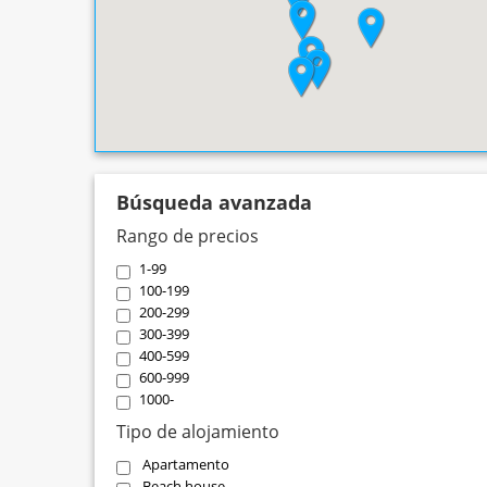
Búsqueda avanzada
Rango de precios
1-99
100-199
200-299
300-399
400-599
600-999
1000-
Tipo de alojamiento
Apartamento
Beach house