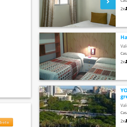
Cas
2x
Ha
Val
Cas
2x
YO
gre
Val
Cas
2x
íbete