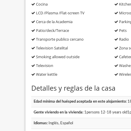
Cocina
Kitchen
LCD /Plasma /Flat-screen TV
Micro
Cerca de la Academia
Parking
Patio/deck/Terrace
Pets
Transporte publico cercano
Radio
Television Satelital
Zona s
Smoking allowed outside
Cafete
Television
Washer
Water kettle
Wireles
Detalles y reglas de la casa
Edad mínima del huésped aceptada en este alojamiento:
1
Gente viviendo en la vivienda:
1persons 12-18 years old1p
Idiomas:
Inglés, Español