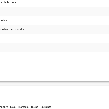
a de la casa
público
nutos caminando
 pobre
Malo
Promedio
Buena
Excelente