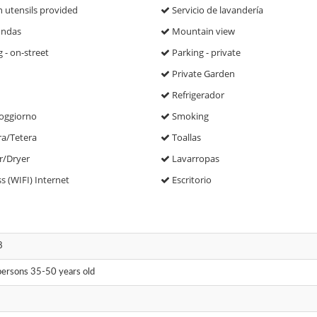
 utensils provided
Servicio de lavandería
ondas
Mountain view
 - on-street
Parking - private
Private Garden
Refrigerador
oggiorno
Smoking
ra/Tetera
Toallas
/Dryer
Lavarropas
s (WIFI) Internet
Escritorio
8
ersons 35-50 years old