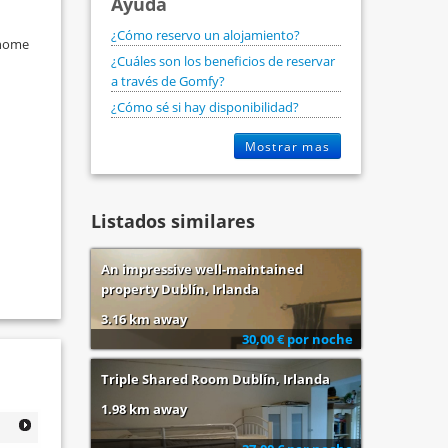
Ayuda
¿Cómo reservo un alojamiento?
 home
¿Cuáles son los beneficios de reservar
a través de Gomfy?
¿Cómo sé si hay disponibilidad?
Mostrar mas
Listados similares
An impressive well-maintained
property Dublín, Irlanda
3.16 km away
30,00 € por noche
Triple Shared Room Dublín, Irlanda
1.98 km away