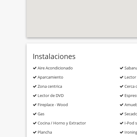
Instalaciones
Aire Acondicionado
Saban
Aparcamiento
Lector
Zona centrica
Cerca d
Lector de DVD
Espres
Fireplace - Wood
Amuebl
Gas
Secado
Cocina / Horno y Extractor
I-Pod s
Plancha
Ironin