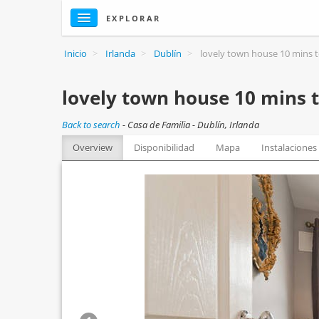
EXPLORAR
Inicio
>
Irlanda
>
Dublín
>
lovely town house 10 mins t
lovely town house 10 mins t
Back to search
-
Casa de Familia - Dublín, Irlanda
Overview
Disponibilidad
Mapa
Instalaciones