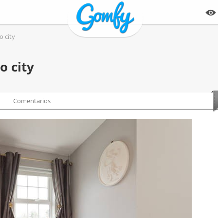
o city
o city
Comentarios