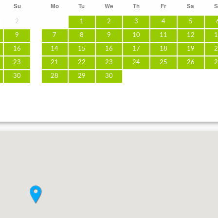
Su
Mo
Tu
We
Th
Fr
Sa
S
2
1
2
3
4
5
9
7
8
9
10
11
12
1
16
14
15
16
17
18
19
2
23
21
22
23
24
25
26
2
30
28
29
30