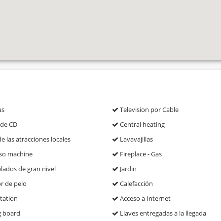
as
Television por Cable
 de CD
Central heating
e las atracciones locales
Lavavajillas
so machine
Fireplace - Gas
ados de gran nivel
Jardin
r de pelo
Calefacción
tation
Acceso a Internet
g board
Llaves entregadas a la llegada