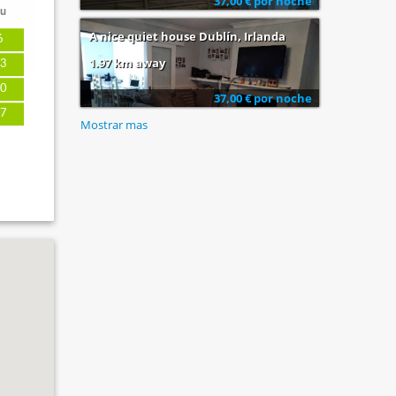
37,00 € por noche
u
A nice quiet house Dublín, Irlanda
6
1.97 km away
3
0
37,00 € por noche
7
Mostrar mas