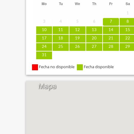
Mo
Tu
We
Th
Fr
Sa
1
3
4
5
6
7
8
10
11
12
13
14
15
17
18
19
20
21
22
24
25
26
27
28
29
31
Fecha no disponible
Fecha disponible
Mapa