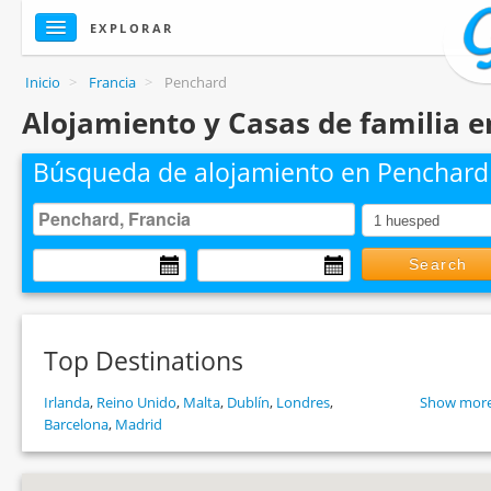
EXPLORAR
Inicio
>
Francia
>
Penchard
Alojamiento y Casas de familia 
Búsqueda de alojamiento en Penchard
Search
Top Destinations
Irlanda
,
Reino Unido
,
Malta
,
Dublín
,
Londres
,
Show more
Barcelona
,
Madrid