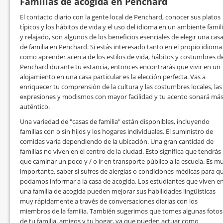
Familias de acogida en Penchard
El contacto diario con la gente local de Penchard, conocer sus platos
típicos y los hábitos de vida y el uso del idioma en un ambiente famil
y relajado, son algunos de los beneficios esenciales de elegir una cas
de familia en Penchard. Si estás interesado tanto en el propio idioma
como aprender acerca de los estilos de vida, hábitos y costumbres d
Penchard durante tu estancia, entonces encontrarás que vivir en un
alojamiento en una casa particular es la elección perfecta. Vas a
enriquecer tu comprensión de la cultura y las costumbres locales, las
expresiones y modismos con mayor facilidad y tu acento sonará má
auténtico.
Una variedad de "casas de familia" están disponibles, incluyendo
familias con o sin hijos y los hogares individuales. El suministro de
comidas varía dependiendo de la ubicación. Una gran cantidad de
familias no viven en el centro de la ciudad. Esto significa que tendrás
que caminar un poco y / o ir en transporte público a la escuela. Es m
importante, saber si sufres de alergias o condiciones médicas para q
podamos informar a la casa de acogida. Los estudiantes que viven e
una familia de acogida pueden mejorar sus habilidades lingüísticas
muy rápidamente a través de conversaciones diarias con los
miembros de la familia. También sugerimos que tomes algunas fotos
de tu familia, amigos y tu hogar, ya que pueden actuar como