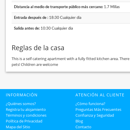
Distancia al medio de transporte público más cercano:
1.7 Millas
Entrada después de :
18:30 Cualquier dia
Salida antes de:
10:30 Cualquier dia
Reglas de la casa
This is a self catering apartment with a fully fitted kitchen area. The
pets! Children are welcome
INFORMACIÓN
ATENCIÓN AL CLIENTE
¿Quiénes somos?
¿Cómo funciona?
Registra tu alojamiento
Preguntas Más Frecuentes
Términos y condiciones
Confianza y Seguridad
Política de Privacidad
Blog
Mapa del Sitio
Contacto